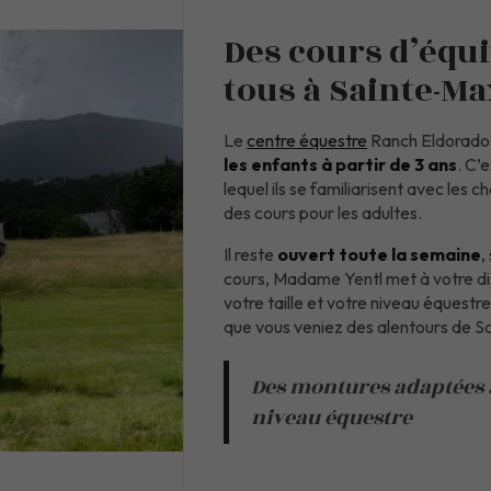
Des cours d’équi
tous à Sainte-M
Le
centre équestre
Ranch Eldorado
les enfants à partir de 3 ans
. C’
lequel ils se familiarisent avec les
des cours pour les adultes.
Il reste
ouvert toute la semaine
,
cours, Madame Yentl met à votre d
votre taille et votre niveau équest
que vous veniez des alentours de Sa
Des montures adaptées à 
niveau équestre