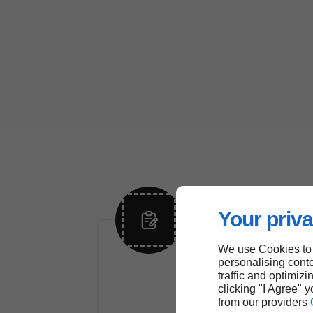
Your priva
We use Cookies to
Les prestations 
personalising conte
traffic and optimizi
clicking "I Agree" 
St
from our providers