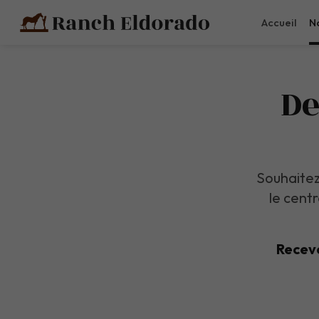
Accueil
No
De
Souhaitez
le cent
Receve