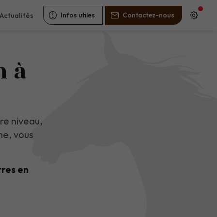
Actualités
Infos utiles
Contactez-nous
n à
re niveau,
me, vous
tres en