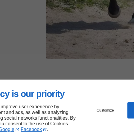
cy is our priority
 improve user experience by
Customize
de notre centre équestre
nt and ads, as well as analyzing
ng social networks functionalities. By
you consent to the use of Cookies
age d’équitation
Google
Facebook
.