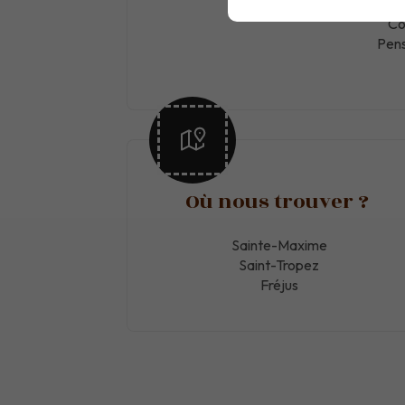
B
Co
Pens
Où nous trouver ?
Sainte-Maxime
Saint-Tropez
Fréjus